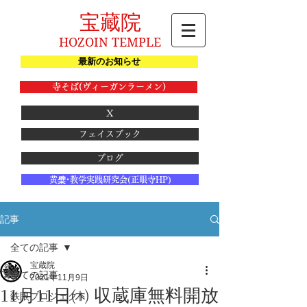
宝藏院
HOZOIN TEMPLE
最新のお知らせ
寺そば(ヴィーガンラーメン)
X
フェイスブック
ブログ
黄檗･教学実践研究会(正眼寺HP)
記事
全ての記事
宝蔵院
全ての記事
2021年11月9日
11月11日㈭ 収蔵庫無料開放
鉄眼プロジェクト