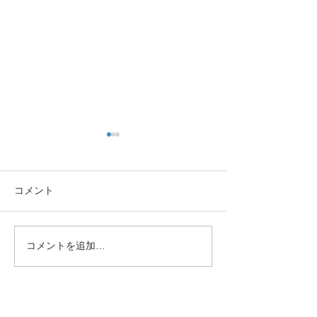
第5回京都参禅
了
お蔭様にて、第５
コメント
会が無事に終了致
今回は、『伝心法
運禅師の提唱録を
コメントを追加…
第6回京都参禅会のお知ら
上希道老師の提唱
せ
した。 以下、事
冒頭部分を抜粋さ
す。 黄檗希運禅