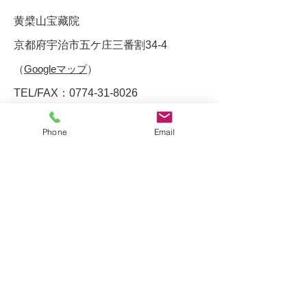
中国唐代の禅僧黄
黄檗山宝藏院
～850年頃。幼く
建福禅寺。現在は
京都府宇治市五ケ庄三番割34-4
寺）で修行し、後
（
Googleマップ
）
の法嗣となる。江
山萬福寺を開創。
TEL/FAX：0774-31-8026
修行時代を忘れな
メール：
komatsu269@outlook.jp
い
Phone
Email
ホーム
お知らせ
お問い合わせ
アクセス
リンク
​プライバシーポリシー