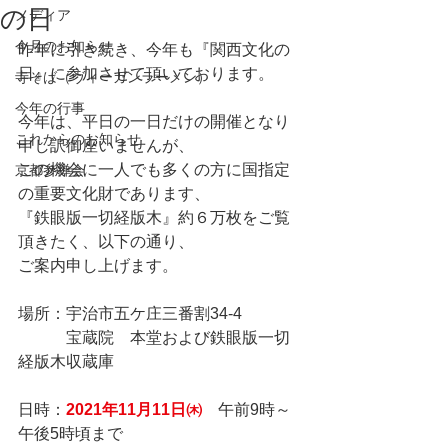
の日
メディア
今月のお知らせ
昨年に引き続き、今年も『関西文化の
日』に参加させて頂いております。
寺そば（ヴィーガンラーメン）
今年の行事
今年は、平日の一日だけの開催となり
これからのお知らせ
申し訳御座いませんが、
この機会に一人でも多くの方に国指定
京都参禅会
の重要文化財であります、
『鉄眼版一切経版木』約６万枚をご覧
頂きたく、以下の通り、
ご案内申し上げます。
場所：宇治市五ケ庄三番割34-4
　　　宝蔵院　本堂および鉄眼版一切
経版木収蔵庫
日時：
2021年11月11日㈭
　午前9時～
午後5時頃まで