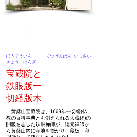
宝蔵院
概要
Description
​ほうぞういん てつげんばん いっさい
きょう はんぎ
​宝蔵院と
鉄眼版一
切経版木
黄檗山宝蔵院は、1669年一切経(仏
教の百科事典とも例えられる大蔵経)の
開版を志した鉄眼禅師が、隠元禅師か
ら黄檗山内に寺地を授かり、藏板・印