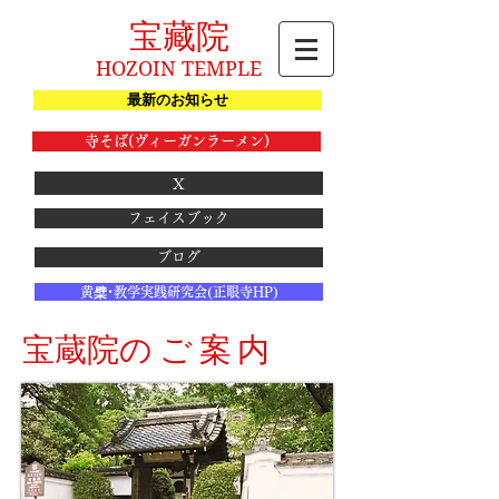
宝藏院
HOZOIN TEMPLE
最新のお知らせ
寺そば(ヴィーガンラーメン)
X
フェイスブック
ブログ
黄檗･教学実践研究会(正眼寺HP)
宝蔵院
のご案内