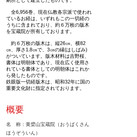
刷所として建立したものです。
全6,956巻、現在仏教各宗派で使われ
ているお経は、いずれもこの一切経の
うちに含まれており、約６万枚の版木
を宝蔵院が所有しております。
約６万枚の版木は、縦26㎝、横82
㎝、厚さ1.8㎝で、3㎝の縁(はしばみ)
がついています。版木材料は吉野桜、
書体は明朝体であり、現在広く使用さ
れている書体としての明朝体はこれか
ら発したものです。
鉄眼版一切経版木は、昭和32年に国の
重要文化財に指定されております。
概要
名 称：黄檗山宝蔵院（おうばくさん
ほうぞういん）