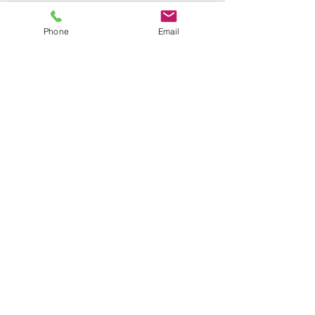
Phone
Email
コメントを追加…
鉄眼プロジェクトVol.21開
令和6年7月収蔵
催のお知らせ
のお知らせ
黄檗山宝藏院
京都府宇治市五ケ庄三番割34-4
（
Googleマップ
）
TEL/FAX：0774-31-8026
メール：
komatsu269@outlook.jp
ホーム
お知らせ