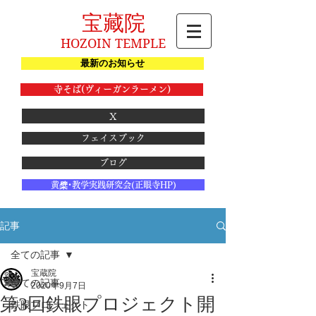
宝藏院
HOZOIN TEMPLE
最新のお知らせ
寺そば(ヴィーガンラーメン)
X
フェイスブック
ブログ
黄檗･教学実践研究会(正眼寺HP)
記事
全ての記事
宝蔵院
全ての記事
2020年9月7日
第3回鉄眼プロジェクト開
鉄眼プロジェクト