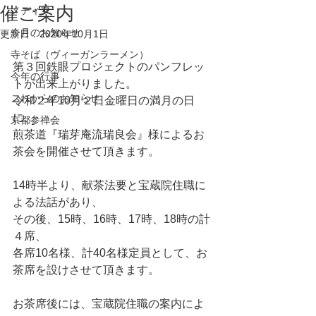
催ご案内
メディア
今月のお知らせ
更新日：
2020年10月1日
寺そば（ヴィーガンラーメン）
第３回鉄眼プロジェクトのパンフレッ
今年の行事
トが出来上がりました。
これからのお知らせ
令和２年10月２日金曜日の満月の日
に、
京都参禅会
煎茶道『瑞芽庵流瑞良会』様によるお
茶会を開催させて頂きます。
14時半より、献茶法要と宝蔵院住職に
よる法話があり、
その後、15時、16時、17時、18時の計
４席、
各席10名様、計40名様定員として、お
茶席を設けさせて頂きます。
お茶席後には、宝蔵院住職の案内によ