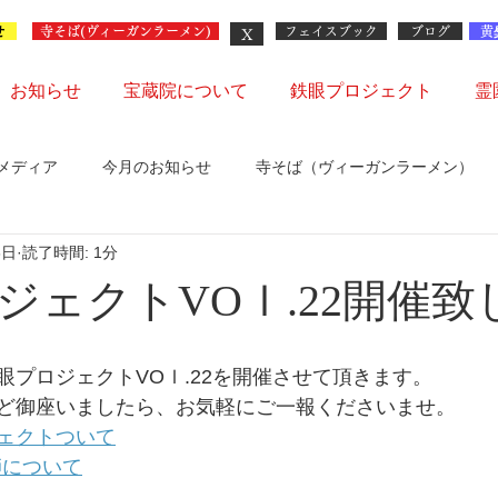
せ
X
寺そば(ヴィーガンラーメン)
フェイスブック
ブログ
黄
お知らせ
宝蔵院について
鉄眼プロジェクト
霊
メディア
今月のお知らせ
寺そば（ヴィーガンラーメン）
6日
読了時間: 1分
会
ジェクトVOｌ.22開催致
眼プロジェクトVOｌ.22を開催させて頂きます。
ど御座いましたら、お気軽にご一報くださいませ。
ェクトついて
師について