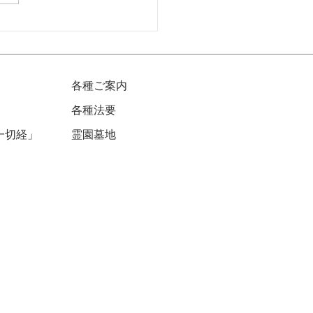
6年7月収蔵庫拝観日のお
せ
各種ご案内
各種法要
一切経」
​霊園墓地