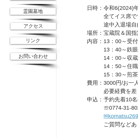
日時：令和6(2024)年
霊園墓地
　　　全てイス席で
　　　途中入退場自
アクセス
場所：宝蔵院＆国指
リンク
内容：13：00～受
　　　13：40～鉄
お問い合わせ
　　　14：00～
　　　14：50～住
　　　15：30～煎
費用：3000円/お一
　　　必要経費を差
申込：予約先着10
　　　☏0774-31-80
✉komatsu269
　　　ご質問などあ