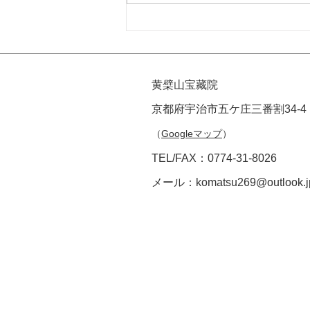
鉄眼版一切経版木収蔵庫案内
のお知らせ
黄檗山宝藏院
京都府宇治市五ケ庄三番割34-4
（
Googleマップ
）
TEL/FAX：0774-31-8026
メール：
komatsu269@outlook.j