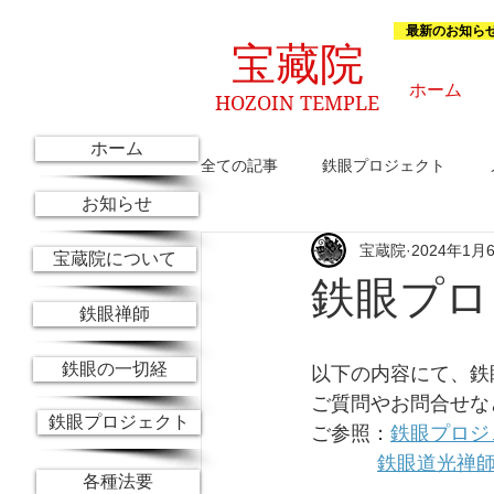
最新のお知ら
宝藏院
ホーム
HOZOIN TEMPLE
ホーム
全ての記事
鉄眼プロジェクト
お知らせ
宝蔵院
2024年1月
これからのお知らせ
京都参禅
宝蔵院について
鉄眼プロ
鉄眼禅師
鉄眼の一切経
以下の内容にて、鉄
ご質問やお問合せな
鉄眼プロジェクト
ご参照：
鉄眼プロジ
鉄眼道光禅
各種法要