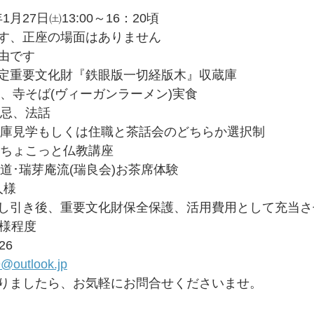
1月27日㈯13:00～16：20頃
す、正座の場面はありません
由です
定重要文化財『鉄眼版一切経版木』収蔵庫
付、寺そば(ヴィーガンラーメン)実食
眼忌、法話
収蔵庫見学もしくは住職と茶話会のどちらか選択制
職ちょこっと仏教講座
茶道･瑞芽庵流(瑞良会)お茶席体験
人様
し引き後、重要文化財保全保護、活用費用として充当さ
名様程度
26
@outlook.jp
りましたら、お気軽にお問合せくださいませ。