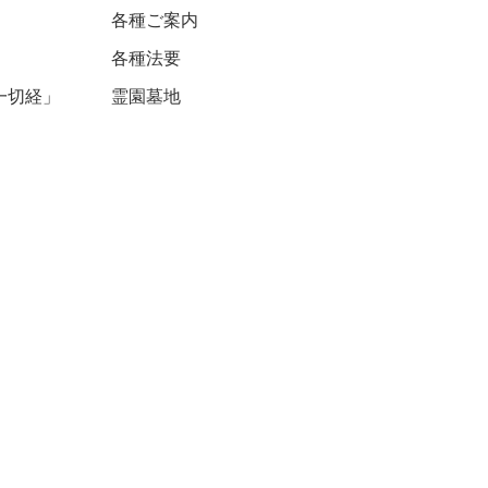
各種ご案内
各種法要
一切経」
​霊園墓地