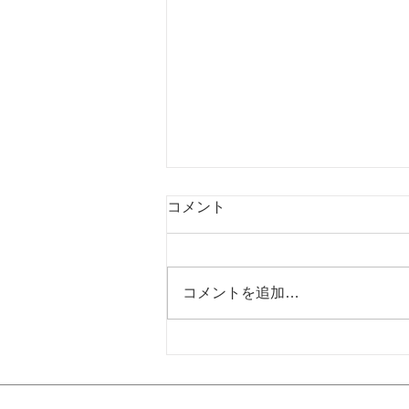
コメント
コメントを追加…
鉄眼版一切経版木収蔵庫案内
のお知らせ