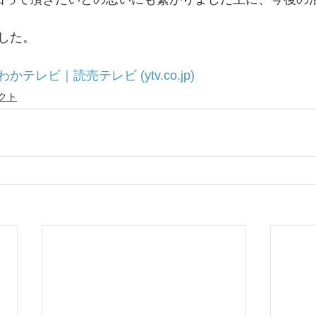
した。
わかテレビ｜読売テレビ (
ytv.co.jp
)
クト