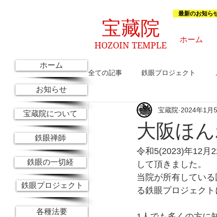
最新のお知ら
宝藏院
ホーム
HOZOIN TEMPLE
ホーム
全ての記事
鉄眼プロジェクト
お知らせ
宝蔵院
2024年1月
これからのお知らせ
京都参禅
宝蔵院について
大阪ほん
鉄眼禅師
令和5(2023)年
鉄眼の一切経
して頂きました。
当院が所有している
鉄眼プロジェクト
る鉄眼プロジェクト
各種法要
1人でも多くの方に