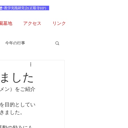
檗･教学実践研究会(正眼寺HP)
園墓地
アクセス
リンク
今年の行事
ました
ーメン）をご紹介
を目的としてい
きました。
活動の励みにも