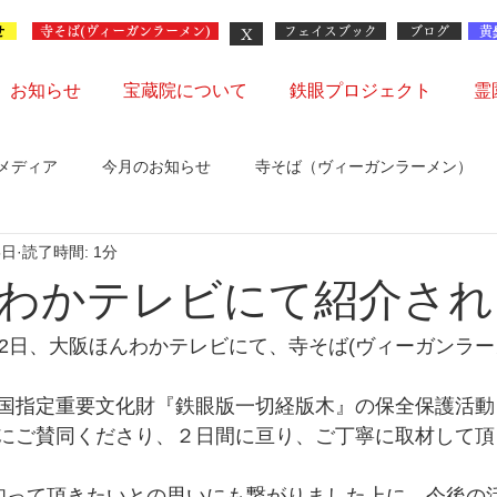
せ
X
寺そば(ヴィーガンラーメン)
フェイスブック
ブログ
黄
お知らせ
宝蔵院について
鉄眼プロジェクト
霊
メディア
今月のお知らせ
寺そば（ヴィーガンラーメン）
5日
読了時間: 1分
会
わかテレビにて紹介され
12月22日、大阪ほんわかテレビにて、寺そば(ヴィーガンラ
国指定重要文化財『鉄眼版一切経版木』の保全保護活動
にご賛同くださり、２日間に亘り、ご丁寧に取材して頂
知って頂きたいとの思いにも繋がりました上に、今後の