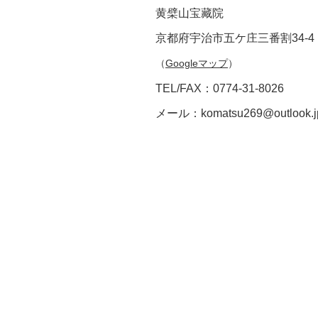
黄檗山宝藏院
京都府宇治市五ケ庄三番割34-4
（
Googleマップ
）
TEL/FAX：0774-31-8026
メール：
komatsu269@outlook.j