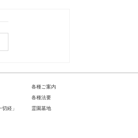
回京都参禅会、無事終了
様にて、第５回京都参禅会が
に終了致しました。 今回
『伝心法要』黄檗希運禅師の
録を元にした井上希道老師の
がメインでした。 以下、事
布資料の冒頭部分を抜粋させ
きます。 黄檗希運禅師につ
 中国唐代の禅僧黄檗希運
～850年頃。幼くして黄檗山
各種ご案内
禅寺。現在は福建省萬福寺）
行し、後に百丈懐海の法嗣と
各種法要
。江西省に黄檗山萬福寺を開
一切経」
​霊園墓地
この山号は修行時代を忘れな
めに用い