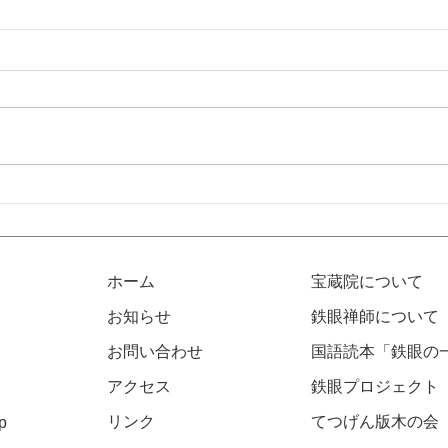
第5
お蔭
無事
は、
提唱
提唱
第6回京都参禅会のお知らせ
前配
て頂
いて
（？
ホーム
宝蔵院について
建福
で修
お知らせ
鉄眼禅師について
なる
お問い合わせ
国語読本「鉄眼の
創。
いた
アクセス
​鉄眼プロジェクト
リンク
​​てつげん版木の会
p