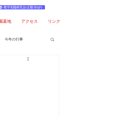
檗･教学実践研究会(正眼寺HP)
園墓地
アクセス
リンク
今年の行事