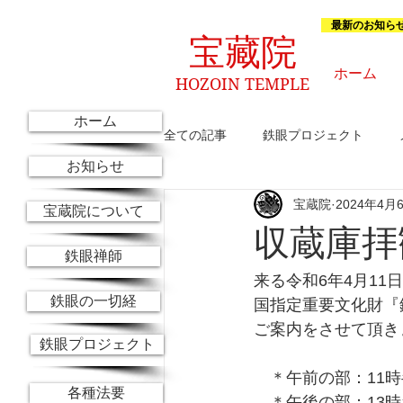
最新のお知ら
宝藏院
ホーム
HOZOIN TEMPLE
ホーム
全ての記事
鉄眼プロジェクト
お知らせ
宝蔵院
2024年4月
これからのお知らせ
京都参禅
宝蔵院について
収蔵庫拝
鉄眼禅師
来る令和6年4月11
鉄眼の一切経
国指定重要文化財『
ご案内をさせて頂き
鉄眼プロジェクト
　＊午前の部：11
各種法要
　＊午後の部：13