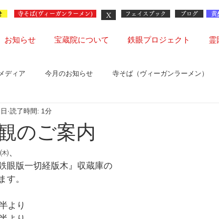
せ
X
寺そば(ヴィーガンラーメン)
フェイスブック
ブログ
黄
お知らせ
宝蔵院について
鉄眼プロジェクト
霊
メディア
今月のお知らせ
寺そば（ヴィーガンラーメン）
6日
読了時間: 1分
会
観のご案内
日㈭、
鉄眼版一切経版木』収蔵庫の
ます。
時半より
時半より