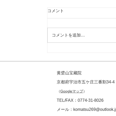
コメント
コメントを追加…
寺そば（ヴィーガンラーメ
ン）夏期休暇のお知らせ
黄檗山宝藏院
京都府宇治市五ケ庄三番割34-4
（
Googleマップ
）
TEL/FAX：0774-31-8026
メール：
komatsu269@outlook.j