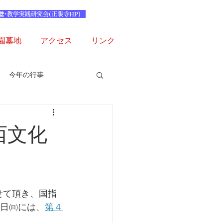
檗･教学実践研究会(正眼寺HP)
園墓地
アクセス
リンク
今年の行事
西文化
せて頂き、国指
5日㈰には、
第４