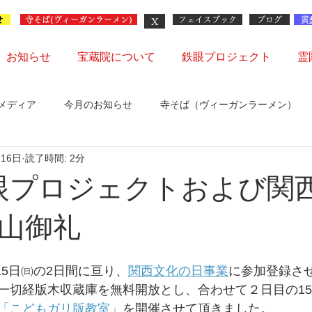
せ
X
寺そば(ヴィーガンラーメン)
フェイスブック
ブログ
黄
お知らせ
宝蔵院について
鉄眼プロジェクト
霊
メディア
今月のお知らせ
寺そば（ヴィーガンラーメン）
月16日
読了時間: 2分
会
眼プロジェクトおよび関
山御礼
㈯15日㈰の2日間に亘り、
関西文化の日事業
に参加登録さ
一切経版木収蔵庫を無料開放とし、合わせて２日目の1
「こどもガリ版教室」
を開催させて頂きました。