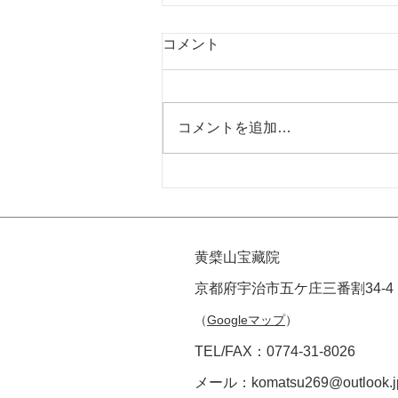
コメント
コメントを追加…
鉄眼版一切経版木収蔵庫案内
のお知らせ
黄檗山宝藏院
京都府宇治市五ケ庄三番割34-4
（
Googleマップ
）
TEL/FAX：0774-31-8026
メール：
komatsu269@outlook.j