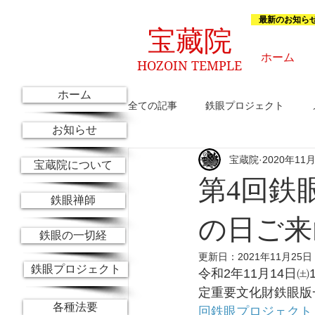
最新のお知ら
宝藏院
ホーム
HOZOIN TEMPLE
ホーム
全ての記事
鉄眼プロジェクト
お知らせ
宝蔵院
2020年11
これからのお知らせ
京都参禅
宝蔵院について
第4回鉄
鉄眼禅師
の日ご来
鉄眼の一切経
更新日：
2021年11月25日
鉄眼プロジェクト
令和2年11月14日
定重要文化財鉄眼版
各種法要
回鉄眼プロジェクト