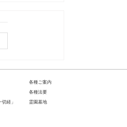
6年7月収蔵庫拝観日のお
せ
各種ご案内
各種法要
一切経」
​霊園墓地