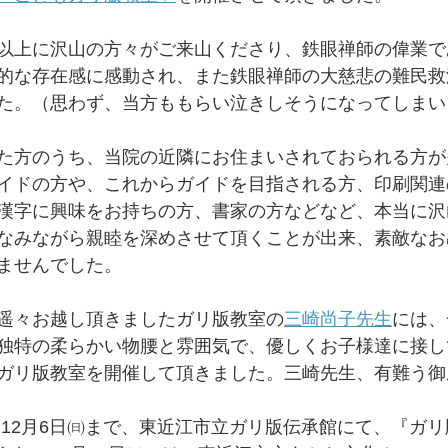
以上に沢山の方々がご来山くださり、鉄眼禅師の偉業で
的な存在感に感動され、また鉄眼禅師の大慈悲の難民救
た。（思わず、当方ももらい泣きしそうになってしまい
た方のうち、当院の近隣にお住まいされておられる方が
イドの方や、これからガイドを目指される方、印刷関連
漢字に興味をお持ちの方、書家の方などなど、本当に沢
なみながら親睦を深めさせて頂くことが出来、素敵なお
ませんでした。
遥々お越し頂きましたガリ版教室の
三崎尚子先生
には、
独特の柔らかい物腰と雰囲気で、優しくお子様達に接し
ガリ版教室を開催して頂きました。三崎先生、有難う御
㈯~12月6日㈰まで、東近江市立ガリ版伝承館にて、『ガ